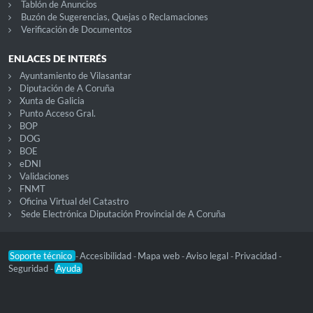
Tablón de Anuncios
Buzón de Sugerencias, Quejas o Reclamaciones
Verificación de Documentos
ENLACES DE INTERÉS
Ayuntamiento de Vilasantar
Diputación de A Coruña
Xunta de Galicia
Punto Acceso Gral.
BOP
DOG
BOE
eDNI
Validaciones
FNMT
Oficina Virtual del Catastro
Sede Electrónica Diputación Provincial de A Coruña
Soporte técnico
Accesibilidad
Mapa web
Aviso legal
Privacidad
-
-
-
-
-
Seguridad
Ayuda
-