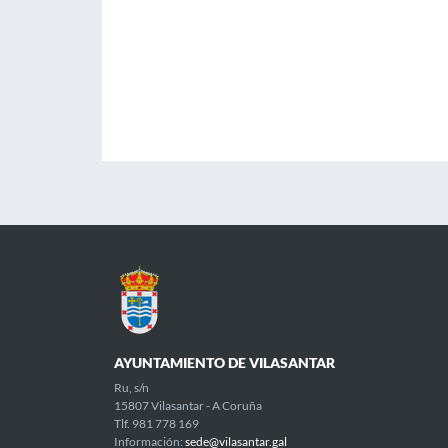
AYUNTAMIENTO DE VILASANTAR
Ru, s/n
15807 Vilasantar - A Coruña
Tlf. 981 778 169
Información:
sede@vilasantar.gal