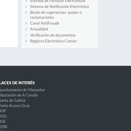
Entrada de Facturas Electrónicas
Sistema de Notificación Electrónica
Buzón de sugerencias, quejas o
reclamaciones
Canal AntiFraude
Actualidad
Verificación de documentos
Registro Electrónico Común
LACES DE INTERÉS
yuntamiento de Vilasantar
iputación de A Coruña
unta de Galicia
unto Acceso Gral.
BOP
DOG
BOE
eDNI