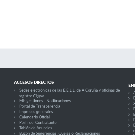
ACCESOS DIRECTOS
EN
Sedes electrónicas de las E.E.L.L. de A Coruña y oficinas de
A
registro Cl@ve
D
Mis gestiones - Notificaciones
X
Portal de Transparencia
P
Impresos generales
Calendario Oficial
Perfil del Contratante
Tablón de Anuncios
Buzón de Sugerencias, Quejas o Reclamaciones