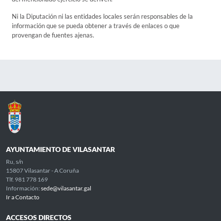
Ni la Diputación ni las entidades locales serán responsables de la
información que se pueda obtener a través de enlaces o que
provengan de fuentes ajenas.
AYUNTAMIENTO DE VILASANTAR
Ru, s/n
15807 Vilasantar - A Coruña
Tlf. 981 778 169
Información:
sede@vilasantar.gal
Ir a Contacto
ACCESOS DIRECTOS