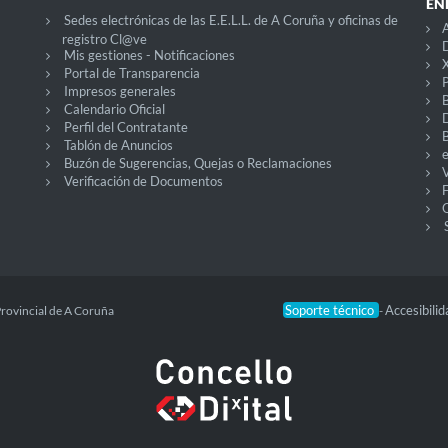
EN
Sedes electrónicas de las E.E.L.L. de A Coruña y oficinas de
A
registro Cl@ve
D
Mis gestiones - Notificaciones
X
Portal de Transparencia
P
Impresos generales
Calendario Oficial
Perfil del Contratante
Tablón de Anuncios
Buzón de Sugerencias, Quejas o Reclamaciones
V
Verificación de Documentos
O
Soporte técnico
Accesibili
Provincial de A Coruña
-