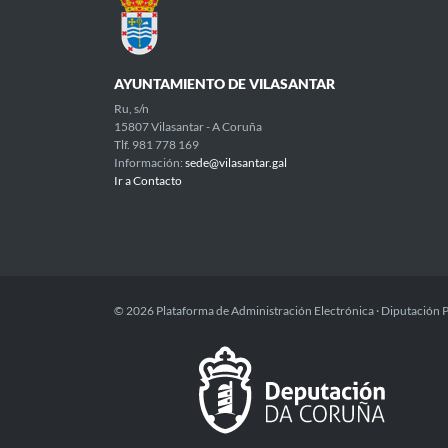
AYUNTAMIENTO DE VILASANTAR
Ru, s/n
15807 Vilasantar - A Coruña
Tlf. 981 778 169
Información:
sede@vilasantar.gal
Ir a Contacto
© 2026 Plataforma de Administración Electrónica · Diputación 