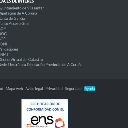
LACES DE INTERÉS
yuntamiento de Vilasantar
iputación de A Coruña
unta de Galicia
unto Acceso Gral.
BOP
DOG
BOE
eDNI
alidaciones
FNMT
ficina Virtual del Catastro
Sede Electrónica Diputación Provincial de A Coruña
dad
Mapa web
Aviso legal
Privacidad
Seguridad
Ayuda
-
-
-
-
-