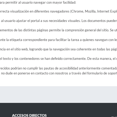
ara permitir al usuario navegar con mayor facilidad:
recta visualización en diferentes navegadores (Chrome, Mozilla, Internet Explor
e al usuario ajustar el portal a sus necesidades visuales. Los documentos pueden 
elementos de las distintas páginas permite la comprensión general del sitio. Se ut
ante la etiqueta correspondiente para facilitar la tarea a quienes navegan con l
encia en el sitio web, logrando que la navegación sea coherente en todas las pág
del texto y los contenedores se han definido correctamente. De esta manera, el
ecidos podrían no cumplir las pautas de accesibilidad anteriormente comentada
 no dude en ponerse en contacto con nosotros a través del formulario de soport
ACCESOS DIRECTOS