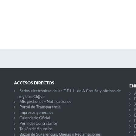
ACCESOS DIRECTOS
EN
Sedes electrónicas de las E.E.L.L. de A Coruña y oficinas de
A
registro Cl@ve
D
Mis gestiones - Notificaciones
X
Portal de Transparencia
P
Impresos generales
Calendario Oficial
Perfil del Contratante
Tablón de Anuncios
Buzón de Sugerencias, Quejas o Reclamaciones