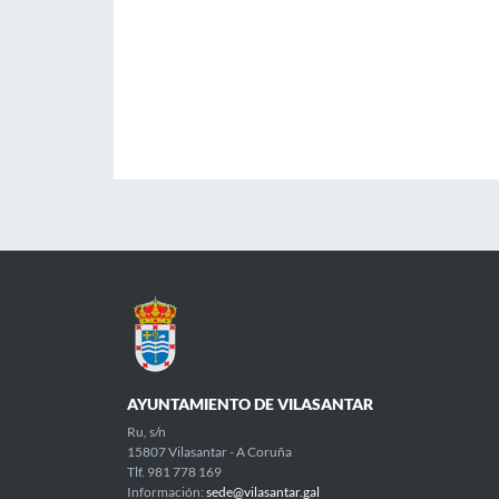
AYUNTAMIENTO DE VILASANTAR
Ru, s/n
15807 Vilasantar - A Coruña
Tlf. 981 778 169
Información:
sede@vilasantar.gal