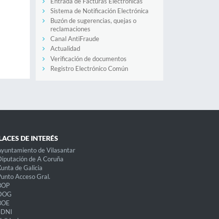
Entrada de Facturas Electrónicas
Sistema de Notificación Electrónica
Buzón de sugerencias, quejas o
reclamaciones
Canal AntiFraude
Actualidad
Verificación de documentos
Registro Electrónico Común
LACES DE INTERÉS
yuntamiento de Vilasantar
iputación de A Coruña
unta de Galicia
unto Acceso Gral.
BOP
DOG
BOE
eDNI