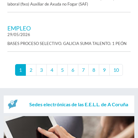
laboral (fixo) Auxiliar de Axuda no Fogar (SAF)
EMPLEO
29/05/2026
BASES PROCESO SELECTIVO. GALICIA SUMA TALENTO. 1 PEÓN
1
2
3
4
5
6
7
8
9
10
Sedes electrónicas de las E.E.L.L. de A Coruña