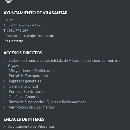
AYUNTAMIENTO DE VILASANTAR
Ru, s/n
15807 Vilasantar - A Coruña
Tlf. 981 778 169
Información:
sede@vilasantar.gal
Ir a Contacto
ACCESOS DIRECTOS
Sedes electrónicas de las E.E.L.L. de A Coruña y oficinas de registro
Cl@ve
Mis gestiones - Notificaciones
Portal de Transparencia
Impresos generales
Calendario Oficial
Perfil del Contratante
Tablón de Anuncios
Buzón de Sugerencias, Quejas o Reclamaciones
Verificación de Documentos
ENLACES DE INTERÉS
Ayuntamiento de Vilasantar