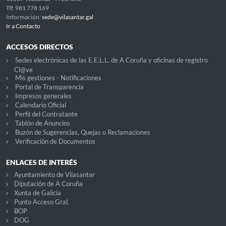
Tlf. 981 778 169
Información:
sede@vilasantar.gal
Ir a Contacto
ACCESOS DIRECTOS
Sedes electrónicas de las E.E.L.L. de A Coruña y oficinas de registro
Cl@ve
Mis gestiones - Notificaciones
Portal de Transparencia
Impresos generales
Calendario Oficial
Perfil del Contratante
Tablón de Anuncios
Buzón de Sugerencias, Quejas o Reclamaciones
Verificación de Documentos
ENLACES DE INTERÉS
Ayuntamiento de Vilasantar
Diputación de A Coruña
Xunta de Galicia
Punto Acceso Gral.
BOP
DOG