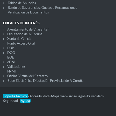
Tablón de Anuncios
Buzón de Sugerencias, Quejas o Reclamaciones
Verificación de Documentos
ENLACES DE INTERÉS
Ayuntamiento de Vilasantar
Diputación de A Coruña
Xunta de Galicia
Punto Acceso Gral.
BOP
DOG
BOE
eDNI
Validaciones
FNMT
Oficina Virtual del Catastro
Sede Electrónica Diputación Provincial de A Coruña
Soporte técnico
Accesibilidad
Mapa web
Aviso legal
Privacidad
-
-
-
-
-
Seguridad
Ayuda
-