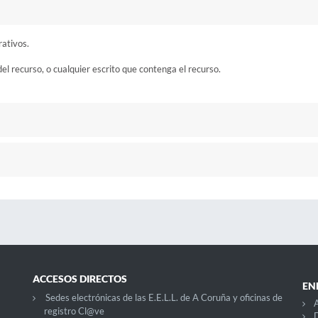
rativos.
del recurso, o cualquier escrito que contenga el recurso.
ACCESOS DIRECTOS
EN
Sedes electrónicas de las E.E.L.L. de A Coruña y oficinas de
A
registro Cl@ve
D