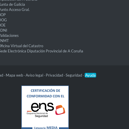
unta de Galicia
unto Acceso Gral.
BOP
DOG
BOE
eDNI
alidaciones
FNMT
ficina Virtual del Catastro
Sede Electrónica Diputación Provincial de A Coruña
dad
Mapa web
Aviso legal
Privacidad
Seguridad
Ayuda
-
-
-
-
-