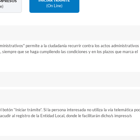
INICIAR TRÁMITE
MPRESOS
(on Line)
ne)
inistrativos" permite a la ciudadanía recurrir contra los actos administrativos
a, siempre que se haga cumpliendo las condiciones y en los plazos que marca el
otón “Iniciar trámite”. Si la persona interesada no utiliza la vía telemática po
cudir al registro de la Entidad Local, donde le facilitarán dicho/s impreso/s