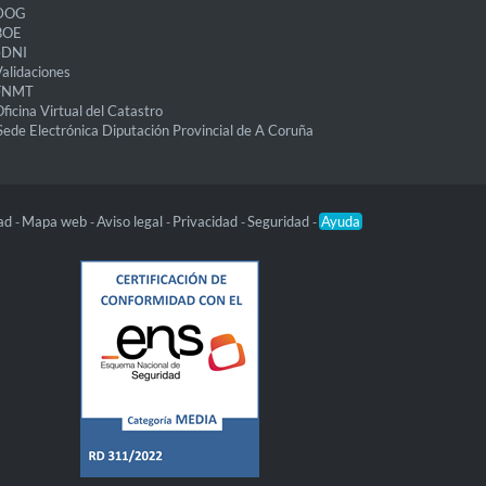
DOG
BOE
eDNI
alidaciones
FNMT
ficina Virtual del Catastro
Sede Electrónica Diputación Provincial de A Coruña
dad
Mapa web
Aviso legal
Privacidad
Seguridad
Ayuda
-
-
-
-
-