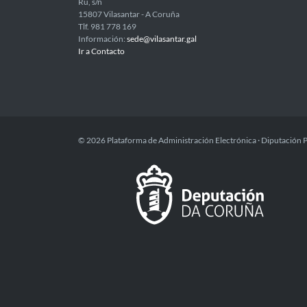
Ru, s/n
15807 Vilasantar - A Coruña
Tlf. 981 778 169
Información:
sede@vilasantar.gal
Ir a Contacto
© 2026 Plataforma de Administración Electrónica · Diputación 