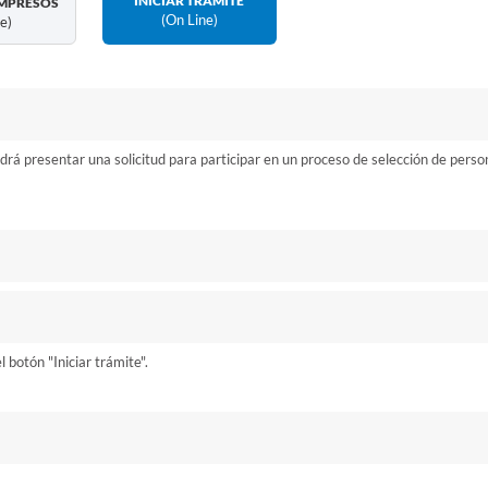
INICIAR TRÁMITE
MPRESOS
(on Line)
ne)
drá presentar una solicitud para participar en un proceso de selección de perso
botón "Iniciar trámite".