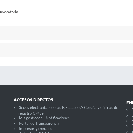
onvocatoria.
ACCESOS DIRECTOS
EN
Sedes electrónicas de las E.E.L.L. de A Coruña y oficinas de
A
registro Cl@ve
D
Mis gestiones - Notificaciones
X
Portal de Transparencia
P
Impresos generales