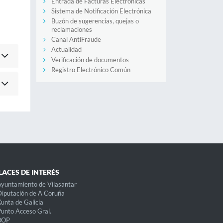
Entrada de Facturas Electrónicas
Sistema de Notificación Electrónica
Buzón de sugerencias, quejas o
reclamaciones
Canal AntiFraude
Actualidad
Verificación de documentos
Registro Electrónico Común
LACES DE INTERÉS
yuntamiento de Vilasantar
iputación de A Coruña
unta de Galicia
unto Acceso Gral.
BOP