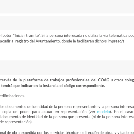
otón "Iniciar trámite". Si la persona interesada no utiliza la vía telemática po
cudir al registro del Ayuntamiento, donde le facilitarán dicho/s impreso/s
ravés de la plataforma de trabajos profesionales del COAG u otros coleg
 tendrá que indicar en la instancia el código correspondiente.
dificicaciones.
 los documentos de identidad de la persona representante y la persona interesa
 o copia del poder para actuar en representación (ver
modelo
). En el caso
el documento de identidad de la persona que presenta (ni de la persona interes
o de representación).
final de obra expedida por los servicios técnicos o dirección de obra, y visado po