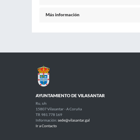
Más información
AYUNTAMIENTO DE VILASANTAR
Ru, s/n
15807 Vilasantar - A Coruña
Tlf. 981 778 169
Información:
sede@vilasantar.gal
Ir a Contacto