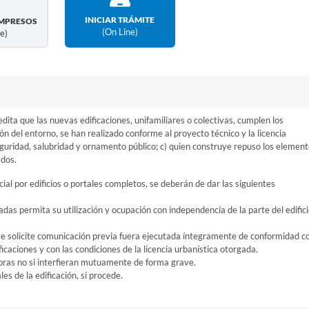
INICIAR TRÁMITE
MPRESOS
(on Line)
ne)
ita que las nuevas edificaciones, unifamiliares o colectivas, cumplen los
ación del entorno, se han realizado conforme al proyecto técnico y la licencia
eguridad, salubridad y ornamento público; c) quien construye repuso los elemen
ados.
l por edificios o portales completos, se deberán de dar las siguientes
adas permita su utilización y ocupación con independencia de la parte del edifici
 se solicite comunicación previa fuera ejecutada íntegramente de conformidad c
icaciones y con las condiciones de la licencia urbanística otorgada.
s obras no si interfieran mutuamente de forma grave.
s de la edificación, si procede.