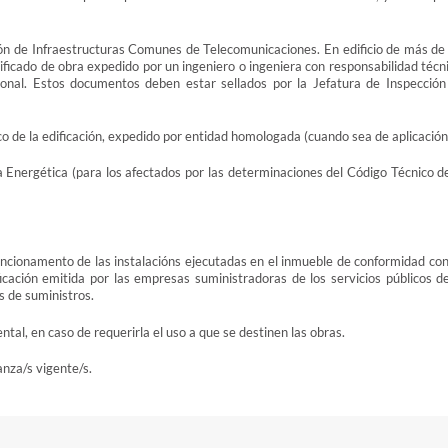
ación de Infraestructuras Comunes de Telecomunicaciones. En edificio de más de
tificado de obra expedido por un ingeniero o ingeniera con responsabilidad técn
sional. Estos documentos deben estar sellados por la Jefatura de Inspección
co de la edificación, expedido por entidad homologada (cuando sea de aplicación
cia Energética (para los afectados por las determinaciones del Código Técnico d
uncionamento de las instalacións ejecutadas en el inmueble de conformidad con
ficación emitida por las empresas suministradoras de los servicios públicos de
s de suministros.
al, en caso de requerirla el uso a que se destinen las obras.
anza/s vigente/s.