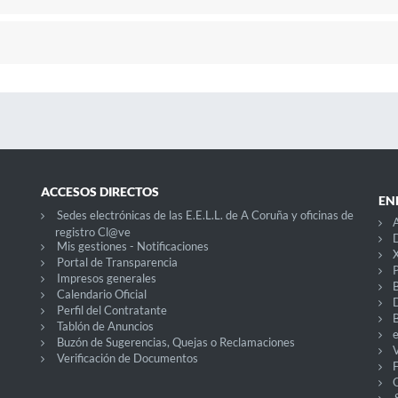
ACCESOS DIRECTOS
EN
Sedes electrónicas de las E.E.L.L. de A Coruña y oficinas de
A
registro Cl@ve
D
Mis gestiones - Notificaciones
X
Portal de Transparencia
P
Impresos generales
Calendario Oficial
Perfil del Contratante
Tablón de Anuncios
Buzón de Sugerencias, Quejas o Reclamaciones
V
Verificación de Documentos
O