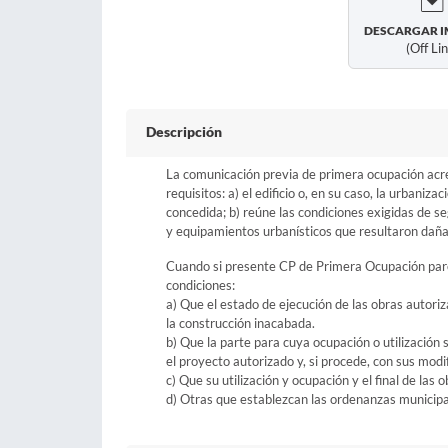
DESCARGAR I
(off Li
Descripción
La comunicación previa de primera ocupación acred
requisitos: a) el edificio o, en su caso, la urbaniz
concedida; b) reúne las condiciones exigidas de s
y equipamientos urbanísticos que resultaron dañ
Cuando si presente CP de Primera Ocupación parcia
condiciones:
a) Que el estado de ejecución de las obras autoriz
la construcción inacabada.
b) Que la parte para cuya ocupación o utilización
el proyecto autorizado y, si procede, con sus modif
c) Que su utilización y ocupación y el final de la
d) Otras que establezcan las ordenanzas municipale