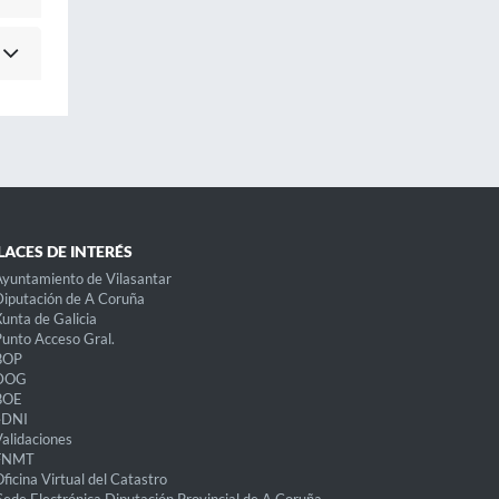
LACES DE INTERÉS
yuntamiento de Vilasantar
iputación de A Coruña
unta de Galicia
unto Acceso Gral.
BOP
DOG
BOE
eDNI
alidaciones
FNMT
ficina Virtual del Catastro
Sede Electrónica Diputación Provincial de A Coruña