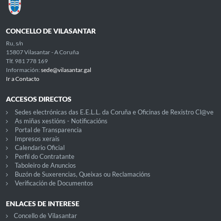
CONCELLO DE VILASANTAR
Ru, s/n
15807 Vilasantar - A Coruña
Tlf. 981 778 169
Información:
sede@vilasantar.gal
Ir a Contacto
ACCESOS DIRECTOS
Sedes electrónicas das E.E.L.L. da Coruña e Oficinas de Rexistro Cl@ve
As miñas xestións - Notificacións
Portal de Transparencia
Impresos xerais
Calendario Oficial
Perfil do Contratante
Taboleiro de Anuncios
Buzón de Suxerencias, Queixas ou Reclamacións
Verificación de Documentos
ENLACES DE INTERESE
Concello de Vilasantar