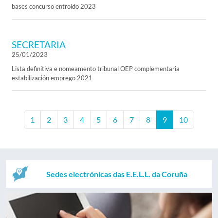
bases concurso entroido 2023
SECRETARIA
25/01/2023
Lista definitiva e nomeamento tribunal OEP complementaria
estabilización emprego 2021
1
2
3
4
5
6
7
8
9
10
Sedes electrónicas das E.E.L.L. da Coruña