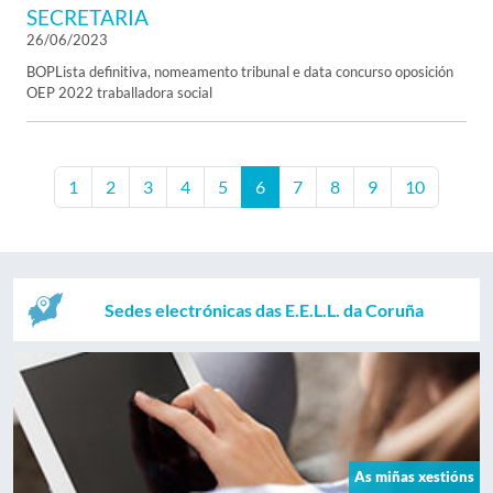
SECRETARIA
26/06/2023
BOPLista definitiva, nomeamento tribunal e data concurso oposición
OEP 2022 traballadora social
1
2
3
4
5
6
7
8
9
10
Sedes electrónicas das E.E.L.L. da Coruña
As miñas xestións