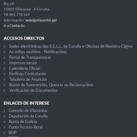
Ru, s/n
15807 Vilasantar - A Coruña
Tlf. 981 778 169
Información:
sede@vilasantar.gal
Ir a Contacto
ACCESOS DIRECTOS
Sedes electrónicas das E.E.L.L. da Coruña e Oficinas de Rexistro Cl@ve
As miñas xestións - Notificacións
Portal de Transparencia
Impresos xerais
Calendario Oficial
Perfil do Contratante
Taboleiro de Anuncios
Buzón de Suxerencias, Queixas ou Reclamacións
Verificación de Documentos
ENLACES DE INTERESE
Concello de Vilasantar
Deputación da Coruña
Xunta de Galicia
Punto Acceso Xeral
BOP