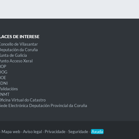
LACES DE INTERESE
oncello de Vilasantar
eputación da Coruña
unta de Galicia
unto Acceso Xeral
BOP
DOG
BOE
eDNI
alidacións
FNMT
ficina Virtual do Catastro
Sede Electrónica Deputación Provincial da Coruña
Mapa web
Aviso legal
Privacidade
Seguridade
Axuda
-
-
-
-
-