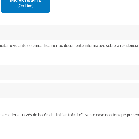
INICIAR TRÁMITE
(on Line)
icitar o volante de empadroamento, documento informativo sobre a residencia 
se acceder a través do botón de "Iniciar trámite". Neste caso non ten que prese