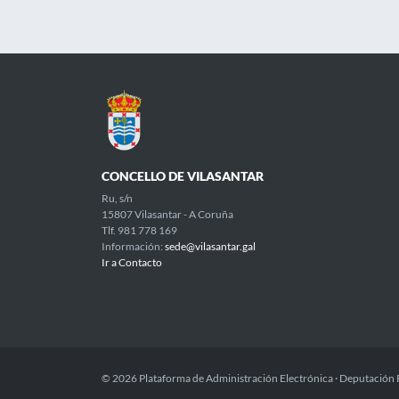
CONCELLO DE VILASANTAR
Ru, s/n
15807 Vilasantar - A Coruña
Tlf. 981 778 169
Información:
sede@vilasantar.gal
Ir a Contacto
© 2026 Plataforma de Administración Electrónica · Deputación 