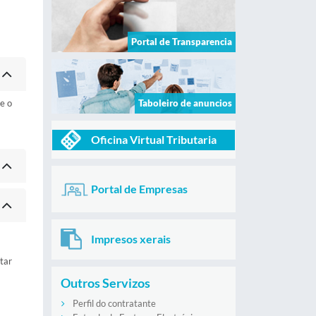
Portal de Transparencia
e o
Taboleiro de anuncios
Oficina Virtual Tributaria
Portal de Empresas
Impresos xerais
ntar
Outros Servizos
Perfil do contratante