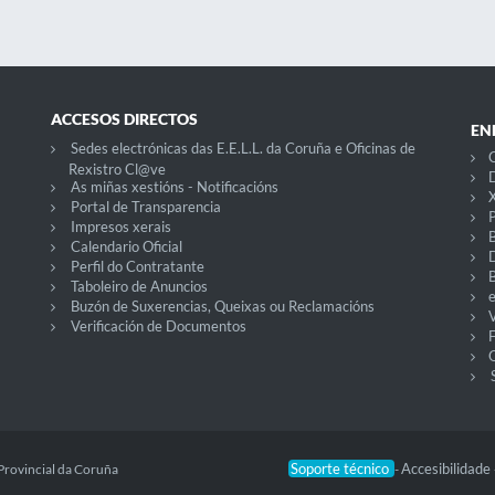
ACCESOS DIRECTOS
EN
Sedes electrónicas das E.E.L.L. da Coruña e Oficinas de
C
Rexistro Cl@ve
D
As miñas xestións - Notificacións
X
Portal de Transparencia
P
Impresos xerais
Calendario Oficial
Perfil do Contratante
Taboleiro de Anuncios
Buzón de Suxerencias, Queixas ou Reclamacións
V
Verificación de Documentos
O
Soporte técnico
Accesibilidade
Provincial da Coruña
-