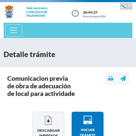
Sede electrónica
20:49:38
CONCELLO DE
VILASANTAR
Xoves 6 de agosto 2026
Detalle trámite
Comunicacion previa
de obra de adecuación
de local para actividade
INICIAR
DESCARGAR
TRÁMITE
IMPRESOS