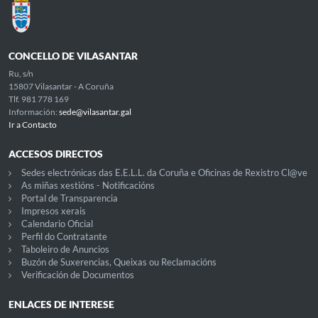
CONCELLO DE VILASANTAR
Ru, s/n
15807 Vilasantar - A Coruña
Tlf. 981 778 169
Información:
sede@vilasantar.gal
Ir a Contacto
ACCESOS DIRECTOS
Sedes electrónicas das E.E.L.L. da Coruña e Oficinas de Rexistro Cl@ve
As miñas xestións - Notificacións
Portal de Transparencia
Impresos xerais
Calendario Oficial
Perfil do Contratante
Taboleiro de Anuncios
Buzón de Suxerencias, Queixas ou Reclamacións
Verificación de Documentos
ENLACES DE INTERESE