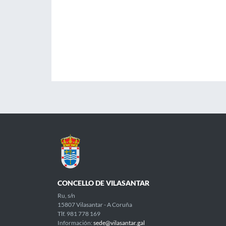
CONCELLO DE VILASANTAR
Ru, s/n
15807 Vilasantar - A Coruña
Tlf. 981 778 169
Información:
sede@vilasantar.gal