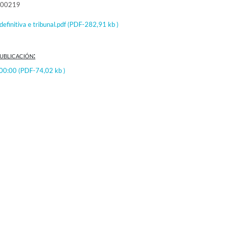
000219
definitiva e tribunal.pdf
(PDF-282,91 kb )
ublicación:
:00:00
(PDF-74,02 kb )