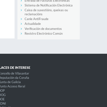
Entrada de Facturas Electrónicas
Sistema de Notificación Electrónica
Caixa de suxestións, queixas ou
reclamacións
Canle AntiFraude
Actualidade
Verificación de documentos
Rexistro Electrónico Común
LACES DE INTERESE
oncello de Vilasantar
eputación da Coruña
unta de Galicia
unto Acceso Xeral
BOP
DOG
BOE
eDNI