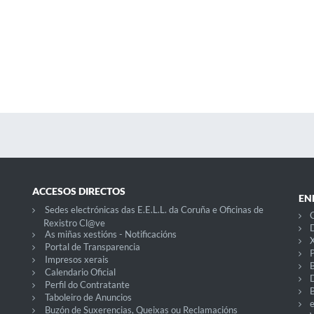
ACCESOS DIRECTOS
EN
Sedes electrónicas das E.E.L.L. da Coruña e Oficinas de
C
Rexistro Cl@ve
D
As miñas xestións - Notificacións
X
Portal de Transparencia
P
Impresos xerais
Calendario Oficial
Perfil do Contratante
Taboleiro de Anuncios
Buzón de Suxerencias, Queixas ou Reclamacións